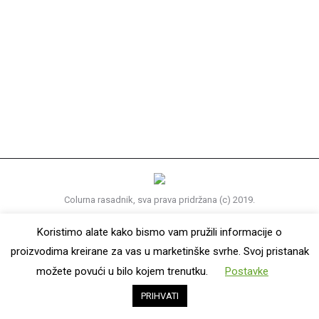
Aronija
Aronija
By
jurica
29. prosinca 2019.
Colurna rasadnik, sva prava pridržana (c) 2019.
Koristimo alate kako bismo vam pružili informacije o
proizvodima kreirane za vas u marketinške svrhe. Svoj pristanak
možete povući u bilo kojem trenutku.
Postavke
PRIHVATI