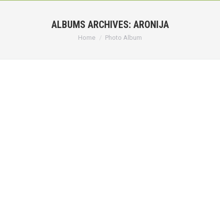
ALBUMS ARCHIVES:
ARONIJA
You are here:
Home
Photo Album